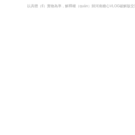
以具體（tǐ）實物為準，解釋權（quán）歸河南糖心VLOG破解版