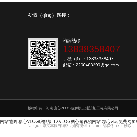
友情（qíng）鏈接：
谘詢熱線:
13838358407
手機（jī）：13838358407
郵箱：2290488299@qq.com
版權所有：河南糖心VLOG破解版交通設施工程有限公司 。
网站地图
糖心VLOG破解版-TXVLOG糖心短视频网站-糖心vlog免费网
個（gè）別文本摘自網絡，如有侵權（quán）請聯係（xì