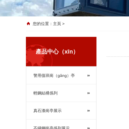
您的位置：
主頁
>
產品中心（xīn）
警用值班崗（gǎng）亭
輕鋼結構係列
真石漆崗亭展示
不鏽鋼崗亭係列展示