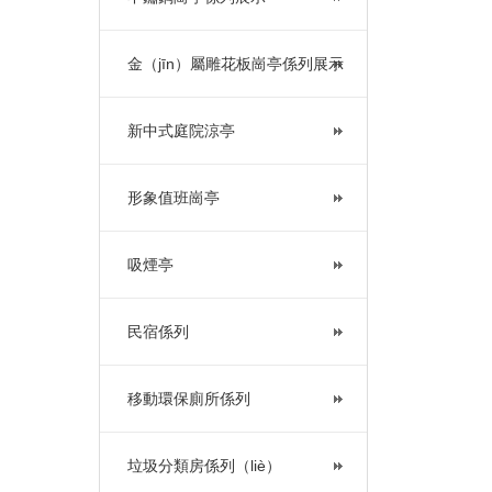
金（jīn）屬雕花板崗亭係列展示
新中式庭院涼亭
形象值班崗亭
吸煙亭
民宿係列
移動環保廁所係列
垃圾分類房係列（liè）