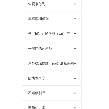
售貨亭係列
車棚雨棚係列
便（biàn）民服務（wù）亭
平開門係列產品
戶外標識標牌（pái）展板係列
防腐木崗亭
不鏽鋼製品
藝術仿古亭