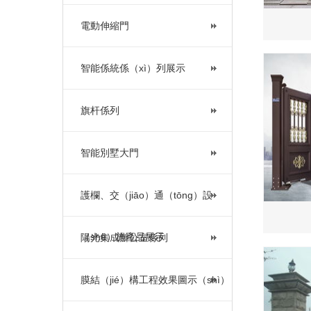
電動伸縮門
智能係統係（xì）列展示
旗杆係列
智能別墅大門
護欄、交（jiāo）通（tōng）設
（shè）施產品展示
陽光集成辦公室係列
膜結（jié）構工程效果圖示（shì）