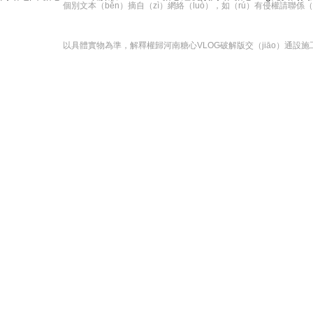
個別文本（běn）摘自（zì）網絡（luò），如（rú）有侵權
以具體實物為準，解釋權歸河南糖心VLOG破解版交（jiāo）通設施