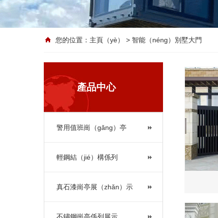
您的位置：
主頁（yè）
> 智能（néng）別墅大門
產品中心
警用值班崗（gǎng）亭
輕鋼結（jié）構係列
真石漆崗亭展（zhǎn）示
不鏽鋼崗亭係列展示