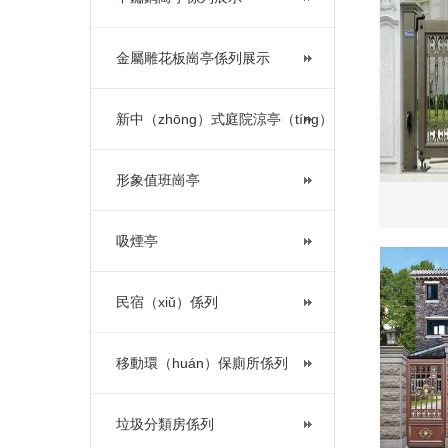
金屬雕花板崗亭係列展示
新中（zhōng）式庭院涼亭（tíng）
形象值班崗亭
吸煙亭
民宿（xiǔ）係列
移動環（huán）保廁所係列
垃圾分類房係列