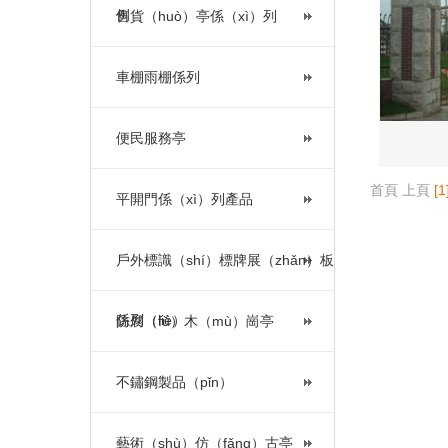
例
售貨（huò）亭係（xì）列
車棚雨棚係列
便民服務亭
首頁
上頁
[1
平開門係（xì）列產品
戶外標識（shí）標牌展（zhǎn）板
係列（liè）
防腐（fǔ）木（mù）崗亭
不鏽鋼製品（pǐn）
藝術（shù）仿（fǎng）古亭