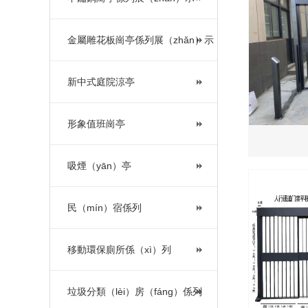
金屬雕花板崗亭係列展（zhǎn）示
新中式庭院涼亭
形象值班崗亭
吸煙（yān）亭
民（mín）宿係列
移動環保廁所係（xì）列
垃圾分類（lèi）房（fáng）係列