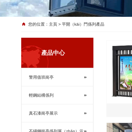
您的位置：
主頁
> 平開（kāi）門係列產品
產品中心
警用值班崗亭
輕鋼結構係列
真石漆崗亭展示
不鏽鋼崗亭係列展（zhǎn）示