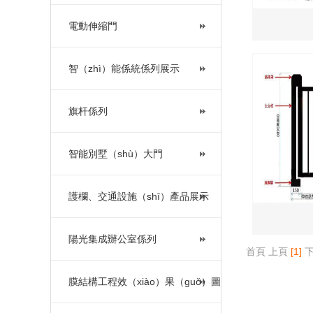
電動伸縮門
智（zhì）能係統係列展示
旗杆係列
智能別墅（shù）大門
護欄、交通設施（shī）產品展示
陽光集成辦公室係列
首頁
上頁
[1]
膜結構工程效（xiào）果（guǒ）圖