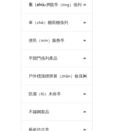
示（shì）例
售（shòu）貨亭（tíng）係列
車（chē）棚雨棚係列
便民（mín）服務亭
平開門係列產品
戶外標識標牌展（zhǎn）板係列
防腐（fǔ）木崗亭
不鏽鋼製品
藝術仿古亭