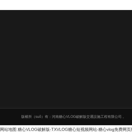
版權所（suǒ）有：河南糖心VLOG破解版交通設施工程有限公司 。
网站地图
糖心VLOG破解版-TXVLOG糖心短视频网站-糖心vlog免费网