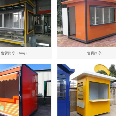
售貨崗亭（tíng）
售貨崗亭