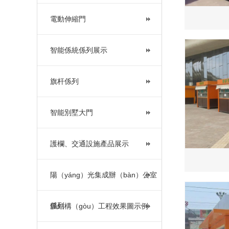
電動伸縮門
智能係統係列展示
旗杆係列
智能別墅大門
護欄、交通設施產品展示
陽（yáng）光集成辦（bàn）公室
係列
膜結構（gòu）工程效果圖示例