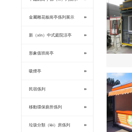
金屬雕花板崗亭係列展示
新（xīn）中式庭院涼亭
形象值班崗亭
吸煙亭
民宿係列
移動環保廁所係列
垃圾分類（lèi）房係列