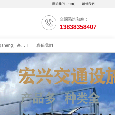
關於我們（men）
聯係我們
全國谘詢熱線：
13838358407
生（shēng）產環境
聯係我們