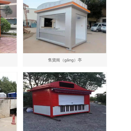
售貨崗（gǎng）亭