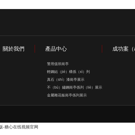
關於我們
產品中心
成功案（
警用值班崗亭
輕鋼結（jié）構係（xì）列
真石（shí）漆崗亭展示
不（bú）鏽鋼崗亭係列（liè）展示
金屬雕花板崗亭係列展示
页版-糖心在线视频官网