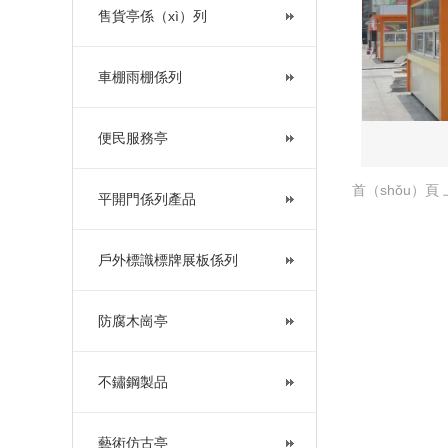
售貨亭係（xì）列
車棚雨棚係列
便民服務亭
首（shǒu）頁
平開門係列產品
戶外標識標牌展板係列
防腐木崗亭
不鏽鋼製品
藝術仿古亭