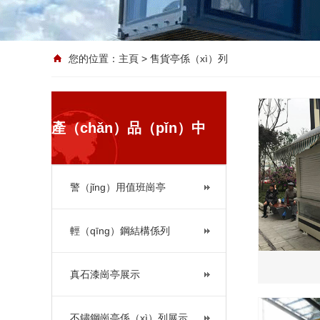
您的位置：
主頁
> 售貨亭係（xì）列
產（chǎn）品（pǐn）中
警（jǐng）用值班崗亭
心
輕（qīng）鋼結構係列
真石漆崗亭展示
不鏽鋼崗亭係（xì）列展示