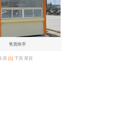
售貨崗亭
上頁
[1]
下頁
尾頁