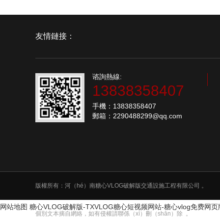
友情鏈接：
谘詢熱線:
13838358407
手機：13838358407
郵箱：2290488299@qq.com
版權所有：河（hé）南糖心VLOG破解版交通設施工程有限公司 。
网站地图
糖心VLOG破解版-TXVLOG糖心短视频网站-糖心vlog免费网
個別文本摘自網絡，如有侵權請聯係（xì）刪（shān）除 。