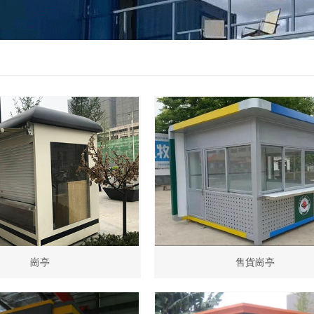
崗亭
售貨崗亭