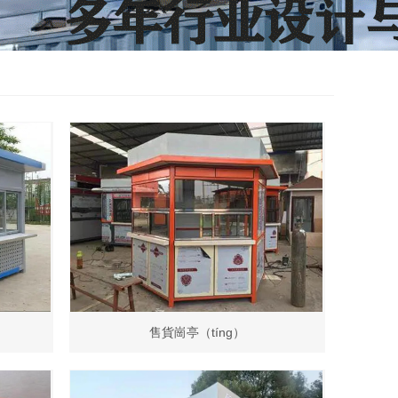
售貨崗亭（tíng）