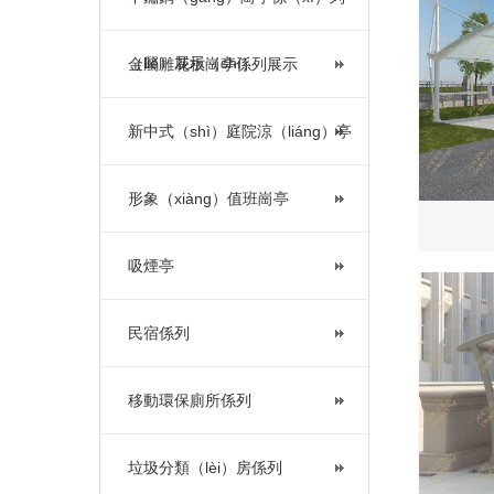
（liè）展示（shì）
金屬雕花板崗亭係列展示
新中式（shì）庭院涼（liáng）亭
形象（xiàng）值班崗亭
吸煙亭
民宿係列
移動環保廁所係列
垃圾分類（lèi）房係列