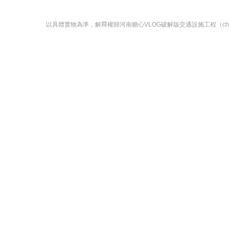
以具體實物為準，解釋權歸河南糖心VLOG破解版交通設施工程（ché