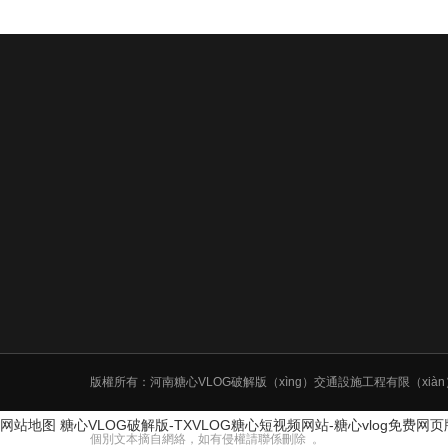
版權所有：河南糖心VLOG破解版（xìng）交通設施工程有限（xiàn
网站地图
糖心VLOG破解版-TXVLOG糖心短视频网站-糖心vlog免费网
個別文本摘自網絡，如有侵權請聯係刪除 。