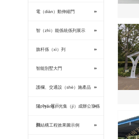
電（diàn）動伸縮門
智（zhì）能係統係列展示
旗杆係（xì）列
智能別墅大門
護欄、交通設（shè）施產品
（pǐn）展示
陽（yáng）光集（jí）成辦公室係
列
膜結構工程效果圖示例