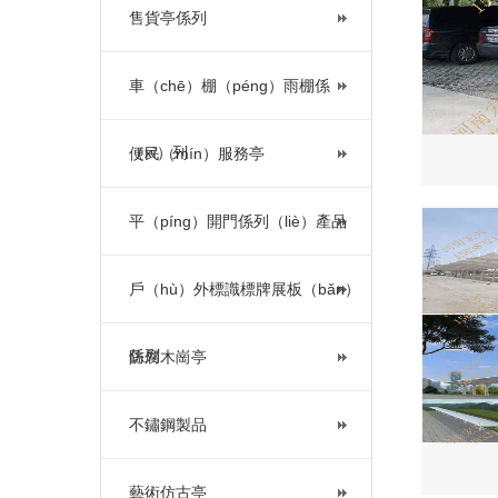
售貨亭係列
車（chē）棚（péng）雨棚係
（xì）列
便民（mín）服務亭
平（píng）開門係列（liè）產品
戶（hù）外標識標牌展板（bǎn）
係列
防腐木崗亭
不鏽鋼製品
藝術仿古亭