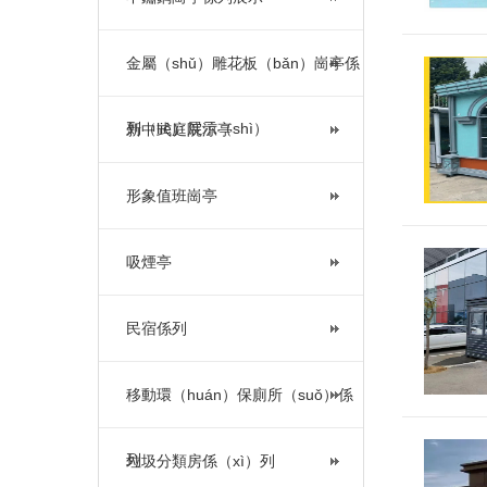
金屬（shǔ）雕花板（bǎn）崗亭係
列（liè）展示（shì）
新中式庭院涼亭
形象值班崗亭
吸煙亭
民宿係列
移動環（huán）保廁所（suǒ）係
列
垃圾分類房係（xì）列