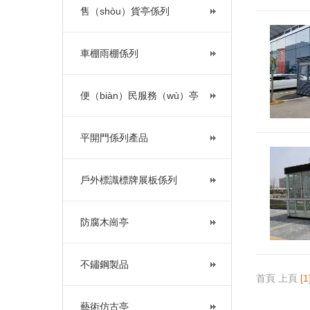
售（shòu）貨亭係列
車棚雨棚係列
便（biàn）民服務（wù）亭
平開門係列產品
戶外標識標牌展板係列
防腐木崗亭
不鏽鋼製品
首頁
上頁
[1
藝術仿古亭