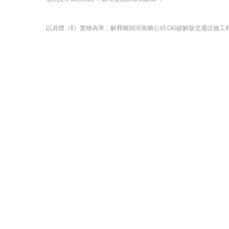
以具體（tǐ）實物為準，解釋權歸河南糖心VLOG破解版交通設施工