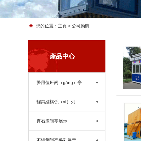
您的位置：
主頁
> 公司動態
產品中心
警用值班崗（gǎng）亭
輕鋼結構係（xì）列
真石漆崗亭展示
不鏽鋼崗亭係列展示