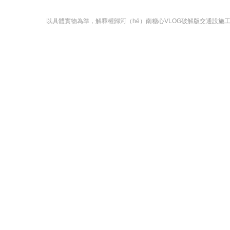
以具體實物為準，解釋權歸河（hé）南糖心VLOG破解版交通設施工