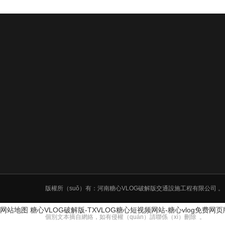
版權所（suǒ）有：河南糖心VLOG破解版交通設施工程有限公司 
网站地图
糖心VLOG破解版-TXVLOG糖心短视频网站-糖心vlog免费网
個別文本摘自網絡，如有侵權（quán）請聯係（xì）刪除