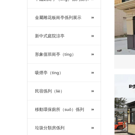
金屬雕花板崗亭係列展示
新中式庭院涼亭
形象值班崗亭（tíng）
吸煙亭（tíng）
民宿係列（liè）
移動環保廁所（suǒ）係列
垃圾分類房係列