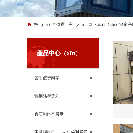
您（nín）的位置：
主（zhǔ）頁
> 真石（shí）漆崗
產品中心（xīn）
警用值班崗亭
輕鋼結構係列
真石漆崗亭展示
不鏽鋼崗亭（tíng）係列展示