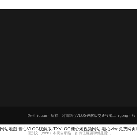
版權（quán）所有：河南糖心VLOG破解版交通設施工（gōng）程
网站地图
糖心VLOG破解版-TXVLOG糖心短视频网站-糖心vlog免费网
個別文（wén）本摘自網絡，如有侵權請聯係刪除 。