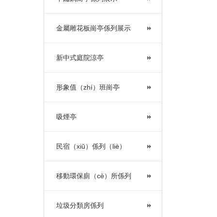
金屬雕花板崗亭係列展示
新中式庭院涼亭
形象值（zhí）班崗亭
吸煙亭
民宿（xiǔ）係列（liè）
移動環保廁（cè）所係列
垃圾分類房係列