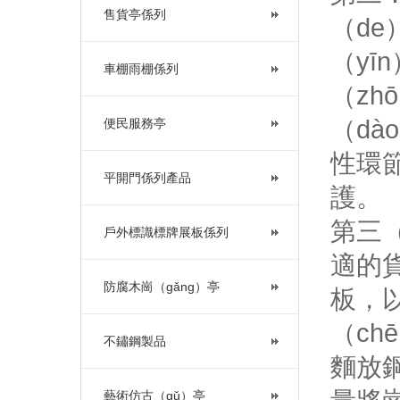
售貨亭係列
（de
（y
車棚雨棚係列
（zh
（dà
便民服務亭
性環節
平開門係列產品
護。
第三（
戶外標識標牌展板係列
適的
防腐木崗（gǎng）亭
板，以
（ch
不鏽鋼製品
麵放鋼
藝術仿古（gǔ）亭