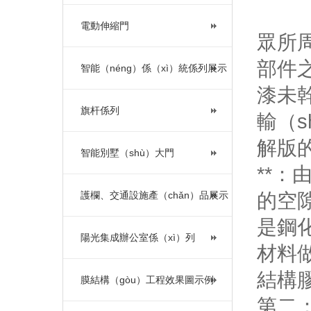
電動伸縮門
眾所
部件
智能（néng）係（xì）統係列展示
漆未
旗杆係列
輸（s
解版的
智能別墅（shù）大門
**：
護欄、交通設施產（chǎn）品展示
的空
是鋼
陽光集成辦公室係（xì）列
材料
結構
膜結構（gòu）工程效果圖示例
第二