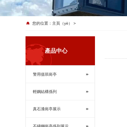
您的位置：
主頁（yè）
>
產品中心
警用值班崗亭
輕鋼結構係列
真石漆崗亭展示
不鏽鋼崗亭係列展示