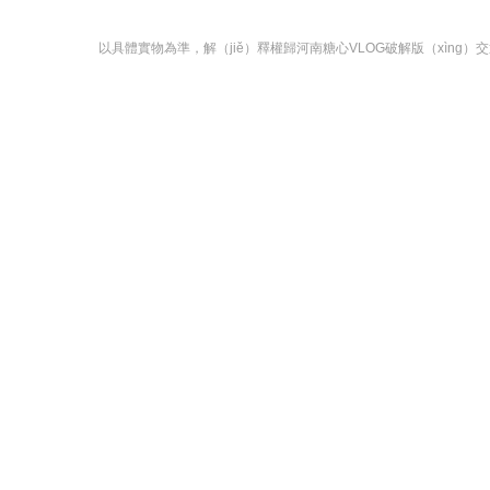
以具體實物為準，解（jiě）釋權歸河南糖心VLOG破解版（xìng）交