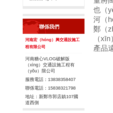
量將
也（
河（
聯係我們
鄭（
（x
河南宏（hóng）興交通設施工
產品遠
程有限公司
河南糖心VLOG破解版
（xìng）交通設施工程有
（yǒu）限公司
服務電話：13838358407
聯係電話：15838321798
地址：新鄭市郭店鎮107國
道西側