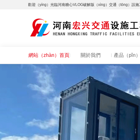
歡迎（yíng）光臨河南糖心VLOG破解版（xìng）交通（tōng）設
網站（zhàn）首頁
關於我們
產品（pǐn