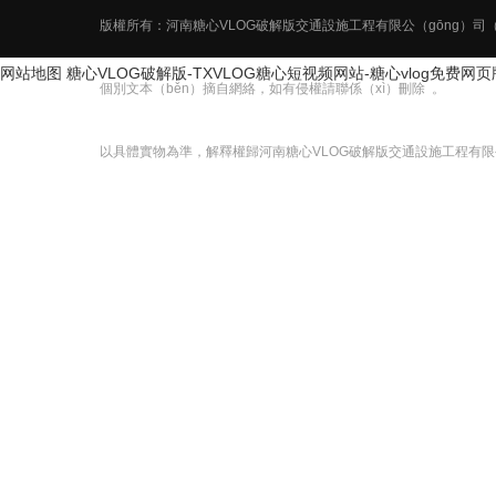
版權所有：河南糖心VLOG破解版交通設施工程有限公（gōng）司（
网站地图
糖心VLOG破解版-TXVLOG糖心短视频网站-糖心vlog免费网
個別文本（běn）摘自網絡，如有侵權請聯係（xì）刪除 
以具體實物為準，解釋權歸河南糖心VLOG破解版交通設施工程有限