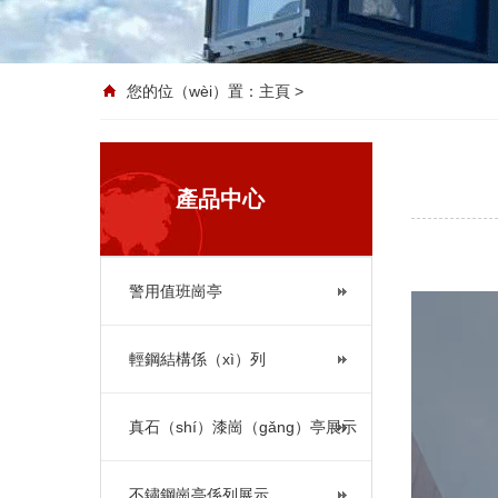
您的位（wèi）置：
主頁
>
產品中心
警用值班崗亭
輕鋼結構係（xì）列
真石（shí）漆崗（gǎng）亭展示
不鏽鋼崗亭係列展示