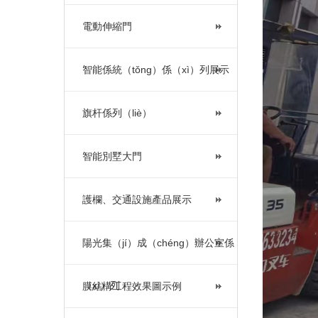
電動伸縮門
智能係統（tǒng）係（xì）列展示
旗杆係列（liè）
智能別墅大門
護欄、交通設施產品展示
陽光集（jí）成（chéng）辦公室係
（xì）列
膜結構工程效果圖示例