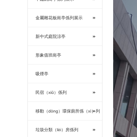
金屬雕花板崗亭係列展示
新中式庭院涼亭
形象值班崗亭
吸煙亭
民宿（xiǔ）係列
移動（dòng）環保廁所係（xì）列
垃圾分類（lèi）房係列