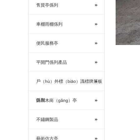
售貨亭係列
車棚雨棚係列
便民服務亭
平開門係列產品
戶（hù）外標（biāo）識標牌展板
係列
防腐木崗（gǎng）亭
不鏽鋼製品
藝術仿古亭