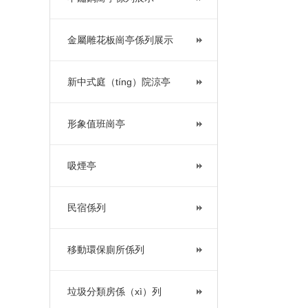
金屬雕花板崗亭係列展示
新中式庭（tíng）院涼亭
形象值班崗亭
吸煙亭
民宿係列
移動環保廁所係列
垃圾分類房係（xì）列