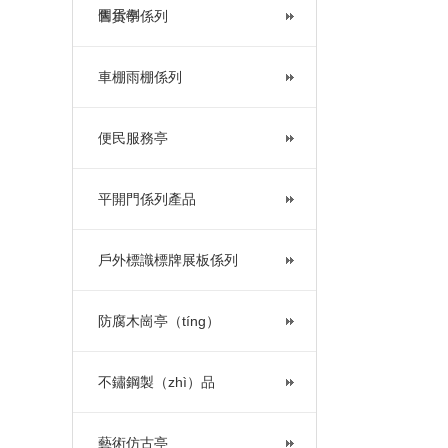
圖示例
售貨亭係列
車棚雨棚係列
便民服務亭
平開門係列產品
戶外標識標牌展板係列
防腐木崗亭（tíng）
不鏽鋼製（zhì）品
藝術仿古亭