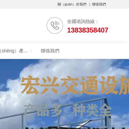
關（guān）於我們
聯係我們
全國谘詢熱線：
13838358407
生（shēng）產環境
聯係我們