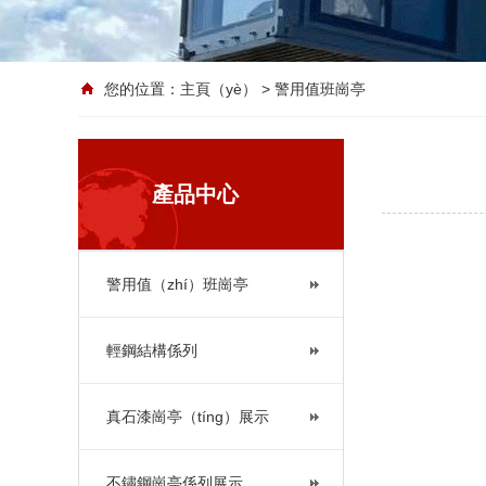
您的位置：
主頁（yè）
> 警用值班崗亭
產品中心
警用值（zhí）班崗亭
輕鋼結構係列
真石漆崗亭（tíng）展示
不鏽鋼崗亭係列展示