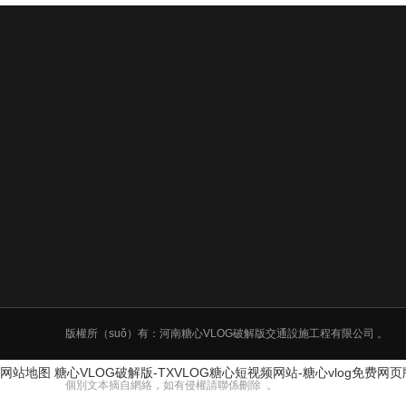
版權所（suǒ）有：河南糖心VLOG破解版交通設施工程有限公司 。
网站地图
糖心VLOG破解版-TXVLOG糖心短视频网站-糖心vlog免费网
個別文本摘自網絡，如有侵權請聯係刪除 。