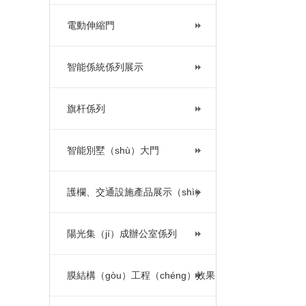
電動伸縮門
智能係統係列展示
旗杆係列
智能別墅（shù）大門
護欄、交通設施產品展示（shì）
陽光集（jí）成辦公室係列
膜結構（gòu）工程（chéng）效果