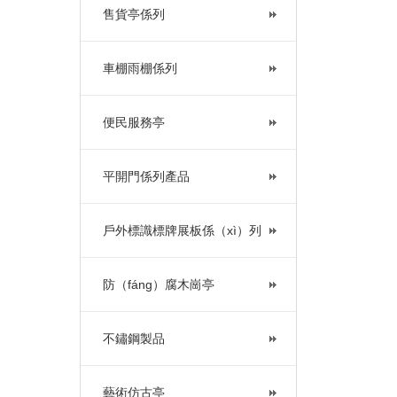
售貨亭係列
車棚雨棚係列
便民服務亭
平開門係列產品
戶外標識標牌展板係（xì）列
防（fáng）腐木崗亭
不鏽鋼製品
藝術仿古亭