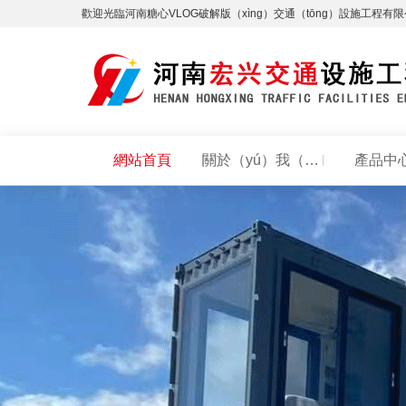
歡迎光臨河南糖心VLOG破解版（xìng）交通（tōng）設施工程有限
網站首頁
關於（yú）我（wǒ）們
產品中