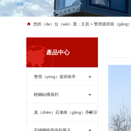
您的（de）位（wèi）置：
主頁
> 警用值班崗（gǎng
產品中心
警用（yòng）值班崗亭
輕鋼結構係列
真（zhēn）石漆崗（gǎng）亭展示
不鏽鋼崗亭係列展示