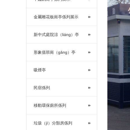
金屬雕花板崗亭係列展示
新中式庭院涼（liáng）亭
形象值班崗（gǎng）亭
吸煙亭
民宿係列
移動環保廁所係列
垃圾（jī）分類房係列