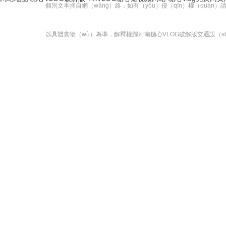
個別文本摘自網（wǎng）絡，如有（yǒu）侵（qīn）權（qu
以具體實物（wù）為準，解釋權歸河南糖心VLOG破解版交通設（sh