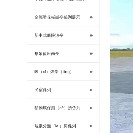
金屬雕花板崗亭係列展示
新中式庭院涼亭
形象值班崗亭
吸（xī）煙亭（tíng）
民宿係列
移動環保廁（cè）所係列
垃圾分類（lèi）房係列