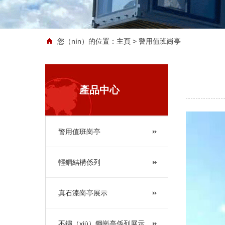
您（nín）的位置：
主頁
> 警用值班崗亭
產品中心
警用值班崗亭
輕鋼結構係列
真石漆崗亭展示
不鏽（xiù）鋼崗亭係列展示