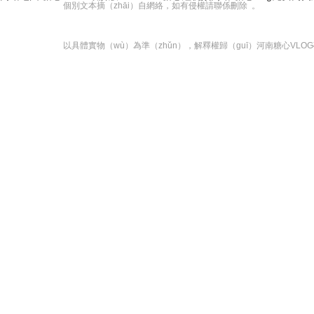
個別文本摘（zhāi）自網絡，如有侵權請聯係刪除 。
以具體實物（wù）為準（zhǔn），解釋權歸（guī）河南糖心VL