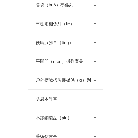
售貨（huò）亭係列
車棚雨棚係列（liè）
便民服務亭（tíng）
平開門（mén）係列產品
戶外標識標牌展板係（xì）列
防腐木崗亭
不鏽鋼製品（pǐn）
藝術仿古亭