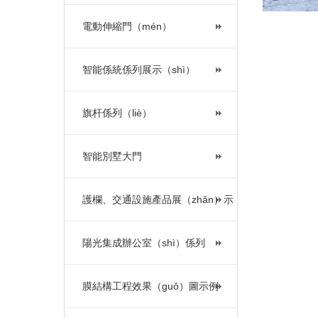
電動伸縮門（mén）
智能係統係列展示（shì）
旗杆係列（liè）
智能別墅大門
護欄、交通設施產品展（zhǎn）示
陽光集成辦公室（shì）係列
膜結構工程效果（guǒ）圖示例