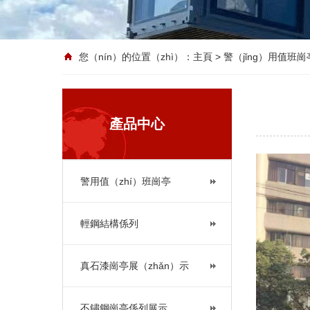
您（nín）的位置（zhì）：
主頁
> 警（jǐng）用值班崗
產品中心
警用值（zhí）班崗亭
輕鋼結構係列
真石漆崗亭展（zhǎn）示
不鏽鋼崗亭係列展示