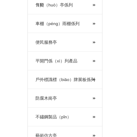
（lì）
售貨（huò）亭係列
車棚（péng）雨棚係列
便民服務亭
平開門係（xì）列產品
戶外標識標（biāo）牌展板係列
防腐木崗亭
不鏽鋼製品（pǐn）
藝術仿古亭