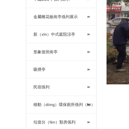
金屬雕花板崗亭係列展示
新（xīn）中式庭院涼亭
形象值班崗亭
吸煙亭
民宿係列
移動（dòng）環保廁所係列（liè）
垃圾分（fèn）類房係列