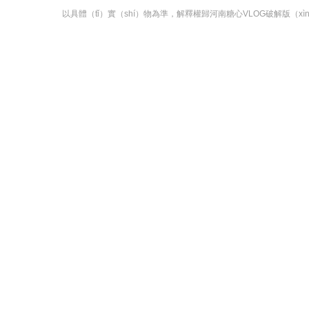
以具體（tǐ）實（shí）物為準，解釋權歸河南糖心VLOG破解版（x