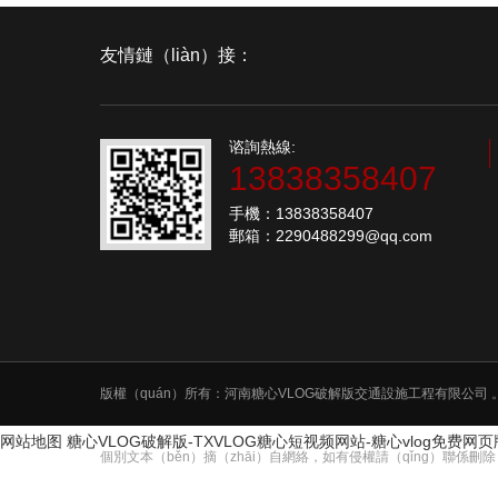
友情鏈（liàn）接：
谘詢熱線:
13838358407
手機：13838358407
郵箱：2290488299@qq.com
版權（quán）所有：河南糖心VLOG破解版交通設施工程有限公司
网站地图
糖心VLOG破解版-TXVLOG糖心短视频网站-糖心vlog免费网
個別文本（běn）摘（zhāi）自網絡，如有侵權請（qǐng